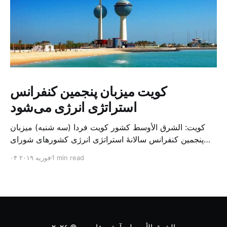
کویت میزبان پنجمین کنفرانس
استراتژی انرژی می‌شود
کویت: الشرق الأوسط کشور کویت فردا (سه شنبه) میزبان
پنجمین کنفرانس سالانهٔ استراتژی انرژی کشورهای شورای
همکاری خلیج می‌شود. به گزارش الشرق الاوسط، حدود ۳۰۰
1 min read
۰۴ فوریه ۲۰۱۹
متخصص از شرکت‌های جهانی نفت و گاز در این کنفرانس
شرکت خواهند کرد. سازمان نفت کویت روز گذشته طی
بیانیه‌ای اعلام کرد که میزبان این کنفرانس به سرپرس