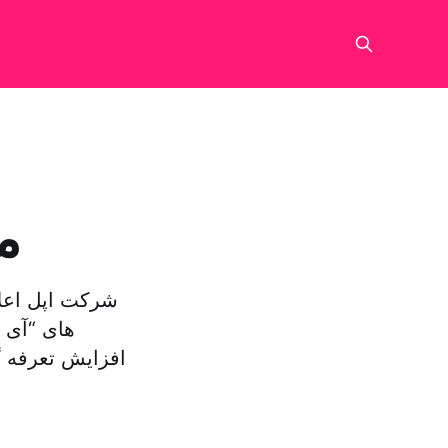
م
شرکت اپل اعلا
های “آی 