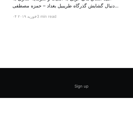
دنبال گشایش گذرگاه طریبیل بغداد – حمزه مصطفی
یک روز بیشتر از اعلام خبر گشایش گذرگاه مرزی
3 min read
۰۴ فوریه ۲۰۱۹
طریبیل توسط عادل عبد المهدی نخست وزیر عراق و
عمر الرزاز همتای اردنی اش نگذشته بود که ده ها
کامیون روز یکشنبه (۳ فوریه) از اردن از این […]
Sign up