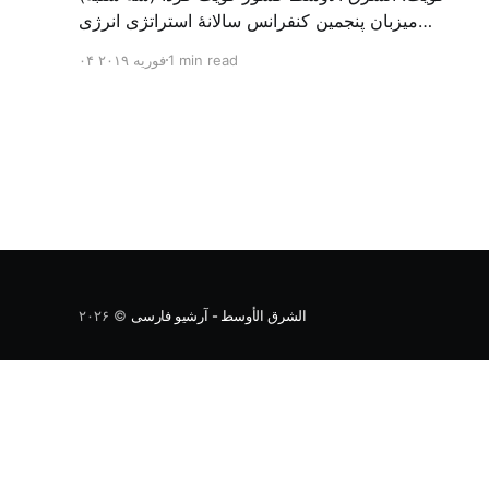
میزبان پنجمین کنفرانس سالانهٔ استراتژی انرژی
کشورهای شورای همکاری خلیج می‌شود. به گزارش
1 min read
۰۴ فوریه ۲۰۱۹
الشرق الاوسط، حدود ۳۰۰ متخصص از شرکت‌های
جهانی نفت و گاز در این کنفرانس شرکت خواهند کرد.
سازمان نفت کویت روز گذشته طی بیانیه‌ای اعلام کرد
که میزبان این کنفرانس به سرپرس
الشرق الأوسط - آرشیو فارسی
© ۲۰۲۶