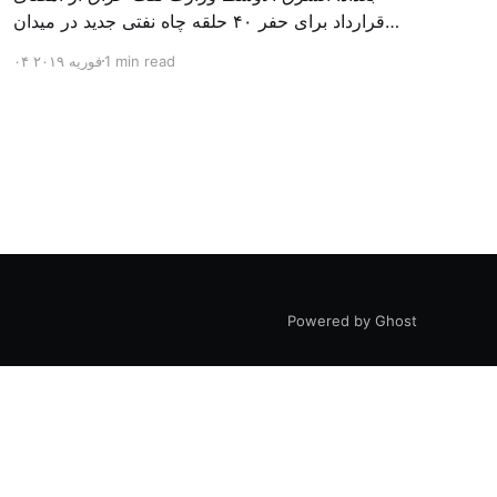
قرارداد برای حفر ۴۰ حلقه چاه نفتی جدید در میدان
بزرگ مجنون در استان بصره (جنوب) خبر داد. باسم
1 min read
۰۴ فوریه ۲۰۱۹
محمد خضیر مدعامل شرکت حفاری عراق روز یکشنبه
در نشست خبری گفت: سقف زمانی برای تولید ۲۴
ماهه است و به ۴۵۰ هزار بشکه از میدان مجنون می
[…]
Powered by Ghost