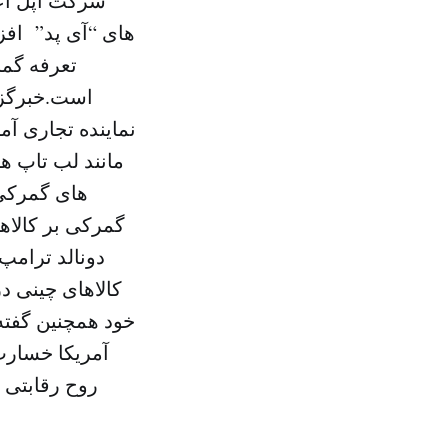
شرکت اپل اعل
های “آی پد” افز
است.خبرگزا
نماینده تجاری آم
مانند لب تاپ ها
دونالد ترامپ
خود همچنین گفته 
آمریکا خسارت
روح رقابتی 