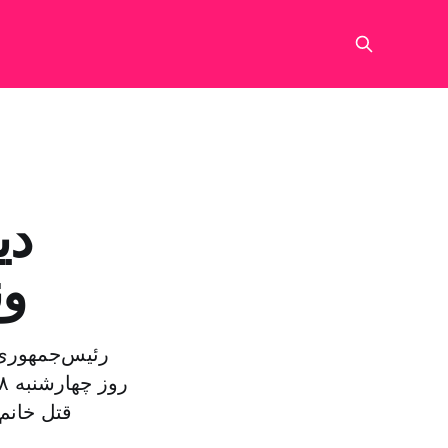
دی
ون
رئیس‌جمهوری 
قتل خانم