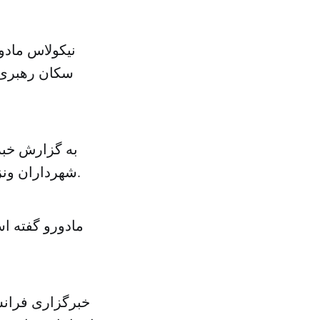
نیکولاس مادو
سکان رهبری ر
به گزارش خبرگ
شهرداران ونزوئلا ترتیب داده بود تا یک «برنامه اضطراری ضد جنایت» طرح‌ریزی شود.
مادورو گفته اس
خبرگزاری فرانسه