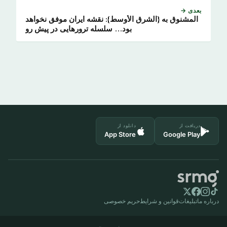
بعدی →
المشنوق به {الشرق الأوسط}: نقشه ایران موفق نخواهد
بود… سلسله ترورهایی در پیش رو
دریافت از
دانلود از
App Store
Google Play
درباره ما
تبلیغات
قوانین و شرایط
حریم خصوصی