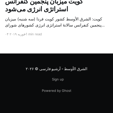
کویت میزبان پنجمین کنفرانس
استراتژی انرژی می‌شود
کویت: الشرق الأوسط کشور کویت فردا (سه شنبه) میزبان
پنجمین کنفرانس سالانهٔ استراتژی انرژی کشورهای شورای
همکاری خلیج می‌شود. به گزارش الشرق الاوسط، حدود ۳۰۰
1 min read
۰۴ فوریه ۲۰۱۹
متخصص از شرکت‌های جهانی نفت و گاز در این کنفرانس
شرکت خواهند کرد. سازمان نفت کویت روز گذشته طی
بیانیه‌ای اعلام کرد که میزبان این کنفرانس به سرپرس
الشرق الأوسط - آرشیو فارسی
© ۲۰۲۶
Sign up
Powered by Ghost