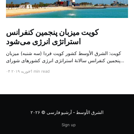
کویت میزبان پنجمین کنفرانس
استراتژی انرژی می‌شود
کویت: الشرق الأوسط کشور کویت فردا (سه شنبه) میزبان
پنجمین کنفرانس سالانهٔ استراتژی انرژی کشورهای شورای
همکاری خلیج می‌شود. به گزارش الشرق الاوسط، حدود ۳۰۰
1 min read
۰۴ فوریه ۲۰۱۹
متخصص از شرکت‌های جهانی نفت و گاز در این کنفرانس
شرکت خواهند کرد. سازمان نفت کویت روز گذشته طی
بیانیه‌ای اعلام کرد که میزبان این کنفرانس به سرپرس
الشرق الأوسط - آرشیو فارسی
© ۲۰۲۶
Sign up