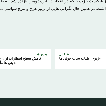
ز شکست حزب حاکم در انتخابات، لیره دومین بازنده شد؛ به 
 داشت. در همین حال نگرانی هایی از بروز هرج و مرج سیاسی در
← قبلی
بعدی →
«ژنو».. طناب نجات حوثی ها
کاهش سطح انتظارات از «ژن
حوثی ها «ان