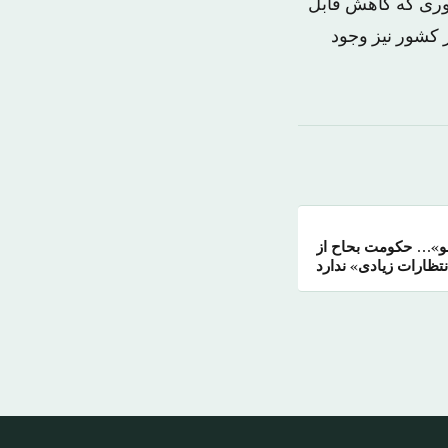
طوری که کاهش قابل
 کشور نیز وجود
و»… حکومت بحاح از
تظارات زیادی» ندارد