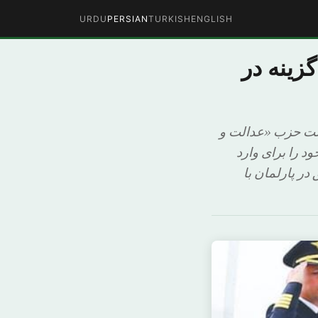
URDU
PERSIAN
TURKISH
ENGLISH
وغان برای نبرد حکومت آماده می شود… ۳ گزینه در
کست حزب «عدالت و
د را برای وارد
در پارلمان با