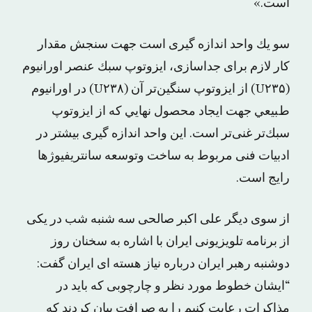
است.»
ﺳﻮ ﻳﻚ واﺣﺪ اﻧﺪازه ﮔﯿﺮی اﺳﺖ جهت ﺳﻨﺠﺶ ﻣﻘﺪار
ﻛﺎر ﻻزم ﺑﺮای ﺟﺪاﺳﺎزی، اﻳﺰوﺗﻮپ ﺳﺒﻚ ﻋﻨﺼﺮ اوراﻧﯿﻮم
(U۲۳۵) از اﻳﺰوﺗﻮپ ﺳﻨﮕﯿﻦ‌ﺗﺮ آن (U۲۳۸) در اوراﻧﯿﻮم
طﺒﯿﻌﻲ جهت اﻳﺠﺎد ﻣﺤﺼﻮل نهاﻳﻲ که از اﻳﺰوﺗﻮپ
ﺳﺒﻚﺗﺮ غنیﺗﺮ اﺳﺖ. این واحد اندازه گیری بیشتر در
ادبیات فنی مربوط به ساخت وتوسعه سانتریفیوژها
رایج است.
از سوی دیگر علی اکبر صالحی سه شنبه شب در یکی
از برنامه تلویزیونی ایران با اشاره به سخنان روز
دوشنبه رهبر ایران درباره نیاز هسته ای ایران گفت:
“ایشان خطوط مورد نظر و چارچوبی که باید در
مذاکرات رعایت کنیم را به صرافت بیان کردند که