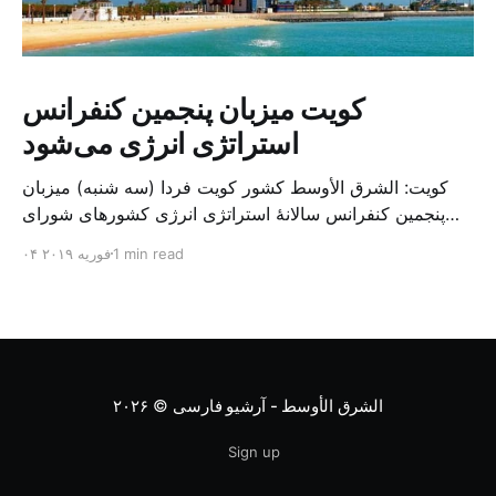
کویت میزبان پنجمین کنفرانس
استراتژی انرژی می‌شود
کویت: الشرق الأوسط کشور کویت فردا (سه شنبه) میزبان
پنجمین کنفرانس سالانهٔ استراتژی انرژی کشورهای شورای
همکاری خلیج می‌شود. به گزارش الشرق الاوسط، حدود ۳۰۰
1 min read
۰۴ فوریه ۲۰۱۹
متخصص از شرکت‌های جهانی نفت و گاز در این کنفرانس
شرکت خواهند کرد. سازمان نفت کویت روز گذشته طی
بیانیه‌ای اعلام کرد که میزبان این کنفرانس به سرپرس
الشرق الأوسط - آرشیو فارسی
© ۲۰۲۶
Sign up