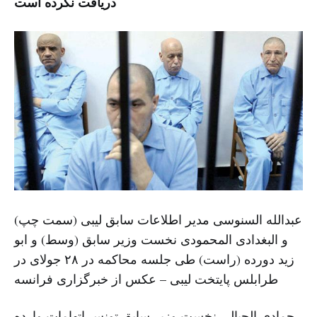
دریافت نکرده است
عبدالله السنوسی مدیر اطلاعات سابق لیبی (سمت چپ)
و البغدادی المحمودی نخست وزیر سابق (وسط) و ابو
زید دورده (راست) طی جلسه محاکمه در ۲۸ جولای در
طرابلس پایتخت لیبی – عکس از خبرگزاری فرانسه
حمادی الجبالی نخست وزیر سابق تونس اتهامات وارده