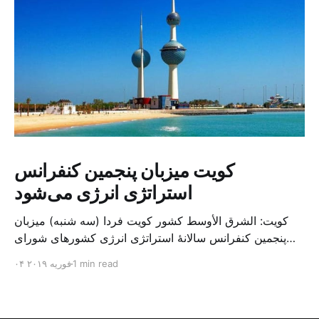
کویت میزبان پنجمین کنفرانس
استراتژی انرژی می‌شود
کویت: الشرق الأوسط کشور کویت فردا (سه شنبه) میزبان
پنجمین کنفرانس سالانهٔ استراتژی انرژی کشورهای شورای
همکاری خلیج می‌شود. به گزارش الشرق الاوسط، حدود ۳۰۰
1 min read
۰۴ فوریه ۲۰۱۹
متخصص از شرکت‌های جهانی نفت و گاز در این کنفرانس
شرکت خواهند کرد. سازمان نفت کویت روز گذشته طی
بیانیه‌ای اعلام کرد که میزبان این کنفرانس به سرپرس