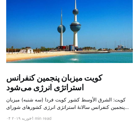
کویت میزبان پنجمین کنفرانس
استراتژی انرژی می‌شود
کویت: الشرق الأوسط کشور کویت فردا (سه شنبه) میزبان
پنجمین کنفرانس سالانهٔ استراتژی انرژی کشورهای شورای
همکاری خلیج می‌شود. به گزارش الشرق الاوسط، حدود ۳۰۰
1 min read
۰۴ فوریه ۲۰۱۹
متخصص از شرکت‌های جهانی نفت و گاز در این کنفرانس
شرکت خواهند کرد. سازمان نفت کویت روز گذشته طی
بیانیه‌ای اعلام کرد که میزبان این کنفرانس به سرپرس