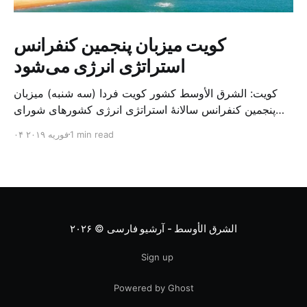
کویت میزبان پنجمین کنفرانس
استراتژی انرژی می‌شود
کویت: الشرق الأوسط کشور کویت فردا (سه شنبه) میزبان
پنجمین کنفرانس سالانهٔ استراتژی انرژی کشورهای شورای
همکاری خلیج می‌شود. به گزارش الشرق الاوسط، حدود ۳۰۰
1 min read
۰۴ فوریه ۲۰۱۹
متخصص از شرکت‌های جهانی نفت و گاز در این کنفرانس
شرکت خواهند کرد. سازمان نفت کویت روز گذشته طی
بیانیه‌ای اعلام کرد که میزبان این کنفرانس به سرپرس
الشرق الأوسط - آرشیو فارسی
© ۲۰۲۶
Sign up
Powered by Ghost