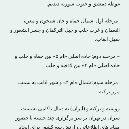
غوطه دمشق و جنوب سوریه دیدیم.
-مرحله اول: شمال حماه و خان شیخون و معره
النعمان و غرب حلب و جبل الترکمان و جسر الشغور و
سهل الغاب.
– مرحله دوم: جاده اصلی «ام ۵» بین حماه و حلب و
جاده اصلی «ام ۴» بین لاذقیه و حلب.
-مرحله سوم: شمال «ام ۴» و شهر ادلب به سمت
مرز ترکیه.
روسیه و ترکیه و (ایران) به دنبال ناکامی نشست
سران در تهران بر سر برگزاری چند جلسه با حضور
مقام های اطلاعاتی و ارتش سه کشور برای ایجاد