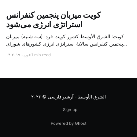
کویت میزبان پنجمین کنفرانس
استراتژی انرژی می‌شود
کویت: الشرق الأوسط کشور کویت فردا (سه شنبه) میزبان
پنجمین کنفرانس سالانهٔ استراتژی انرژی کشورهای شورای
همکاری خلیج می‌شود. به گزارش الشرق الاوسط، حدود ۳۰۰
1 min read
۰۴ فوریه ۲۰۱۹
متخصص از شرکت‌های جهانی نفت و گاز در این کنفرانس
شرکت خواهند کرد. سازمان نفت کویت روز گذشته طی
بیانیه‌ای اعلام کرد که میزبان این کنفرانس به سرپرس
الشرق الأوسط - آرشیو فارسی
© ۲۰۲۶
Sign up
Powered by Ghost