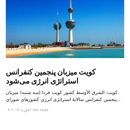
کویت میزبان پنجمین کنفرانس
استراتژی انرژی می‌شود
کویت: الشرق الأوسط کشور کویت فردا (سه شنبه) میزبان
پنجمین کنفرانس سالانهٔ استراتژی انرژی کشورهای شورای
همکاری خلیج می‌شود. به گزارش الشرق الاوسط، حدود ۳۰۰
1 min read
۰۴ فوریه ۲۰۱۹
متخصص از شرکت‌های جهانی نفت و گاز در این کنفرانس
شرکت خواهند کرد. سازمان نفت کویت روز گذشته طی
بیانیه‌ای اعلام کرد که میزبان این کنفرانس به سرپرس