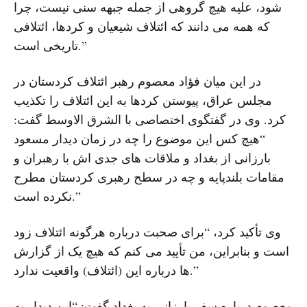
شود، علیه هیچ گروهی از جمله جبهه سنی نیست، چرا
که همه می دانند که ائتلاف شیعیان و کردها، ائتلافی
تاریخی است.”
در این میان فؤاد معصوم رهبر ائتلاف کردستان در
مجلس عراق، پیوستن کردها به این ائتلاف را تکذیب
کرد. وی در گفتگوی اختصاصی با الشرق الاوسط گفت:
“هیچ کس این موضوع را چه در زمان دیدار مسعود
بارزانی از بغداد و ملاقات های جدی اش با رهبران و
مقامات بلندپایه و چه در سطح رهبری کردستان مطرح
نکرده است.”
وی تأکید کرد، “برای صحبت درباره هرگونه ائتلاف زود
است و بنابراین، من تأیید می کنم که هیچ یک از گزارش
ها درباره این (ائتلاف) واقعیت ندارد.”
معصوم درباره سفر بارزانی به بغداد گفت: “این دیدار به