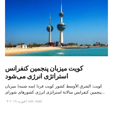
کویت میزبان پنجمین کنفرانس
استراتژی انرژی می‌شود
کویت: الشرق الأوسط کشور کویت فردا (سه شنبه) میزبان
پنجمین کنفرانس سالانهٔ استراتژی انرژی کشورهای شورای
همکاری خلیج می‌شود. به گزارش الشرق الاوسط، حدود ۳۰۰
1 min read
۰۴ فوریه ۲۰۱۹
متخصص از شرکت‌های جهانی نفت و گاز در این کنفرانس
شرکت خواهند کرد. سازمان نفت کویت روز گذشته طی