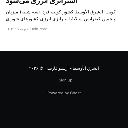
استراتژی انرژی می‌شود
کویت: الشرق الأوسط کشور کویت فردا (سه شنبه) میزبان
پنجمین کنفرانس سالانهٔ استراتژی انرژی کشورهای شورای
همکاری خلیج می‌شود. به گزارش الشرق الاوسط، حدود ۳۰۰
1 min read
۰۴ فوریه ۲۰۱۹
متخصص از شرکت‌های جهانی نفت و گاز در این کنفرانس
شرکت خواهند کرد. سازمان نفت کویت روز گذشته طی
بیانیه‌ای اعلام کرد که میزبان این کنفرانس به سرپرس
الشرق الأوسط - آرشیو فارسی
© ۲۰۲۶
Sign up
Powered by Ghost