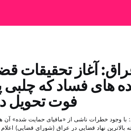
اق: آغاز تحقیقات قض
ده های فساد که چلبی 
فوت تحویل دا
 با وجود خطرات ناشی از «مافیای حمایت شده» آن ها
ه بالاترین نهاد قضایی در عراق (شورای قضایی) اعلام