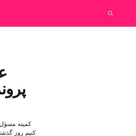
عر
پرون
کمیته مسؤل:
کنیم روز گذشت