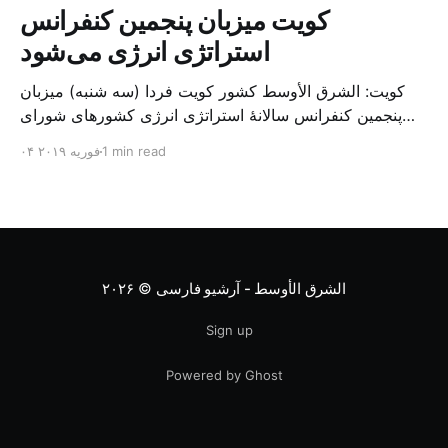
کویت میزبان پنجمین کنفرانس
استراتژی انرژی می‌شود
کویت: الشرق الأوسط کشور کویت فردا (سه شنبه) میزبان
پنجمین کنفرانس سالانهٔ استراتژی انرژی کشورهای شورای
همکاری خلیج می‌شود. به گزارش الشرق الاوسط، حدود ۳۰۰
1 min read
۰۴ فوریه ۲۰۱۹
متخصص از شرکت‌های جهانی نفت و گاز در این کنفرانس
شرکت خواهند کرد. سازمان نفت کویت روز گذشته طی
بیانیه‌ای اعلام کرد که میزبان این کنفرانس به سرپرس
الشرق الأوسط - آرشیو فارسی
© ۲۰۲۶
Sign up
Powered by Ghost