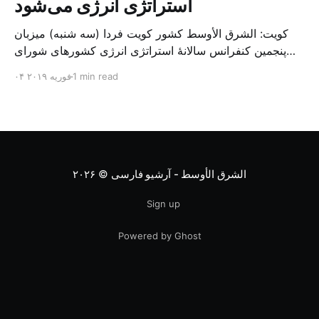
استراتژی انرژی می‌شود
کویت: الشرق الأوسط کشور کویت فردا (سه شنبه) میزبان
پنجمین کنفرانس سالانهٔ استراتژی انرژی کشورهای شورای
همکاری خلیج می‌شود. به گزارش الشرق الاوسط، حدود ۳۰۰
1 min read
۰۴ فوریه ۲۰۱۹
متخصص از شرکت‌های جهانی نفت و گاز در این کنفرانس
شرکت خواهند کرد. سازمان نفت کویت روز گذشته طی
بیانیه‌ای اعلام کرد که میزبان این کنفرانس به سرپرس
الشرق الأوسط - آرشیو فارسی
© ۲۰۲۶
Sign up
Powered by Ghost