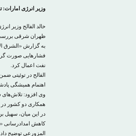
وزیر انرژی امارات: 
خالد الفالح وزیر انر
ظهران شرقی بررسی 
به گزارش «الشرق الا
فشارهایی صورت گرفت 
نفت اعمال کرد.
الفالح در توئیتی ضمن
اهتمام همیشگی پادشا
وی افزود: تلاش‌های س
همکاری دو کشور در ز
در این میان، سهیل بن
کاهش امدادرسانی «ا
المزورعی توضیح داد ک