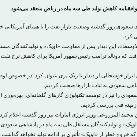
توافقنامه کاهش تولید طی سه ماه در ریاض منعقد می‌شود
ژی سعودی روز گذشته وضعیت بازار نفت را با همتای آمریکایی خ
کرد.
وسط»، این دیدار پس از مقاومت «اوپک» و تولیدکنندگان مستق
که دونالد ترامپ رئیس‌جمهور آمریکا برای کاهش نرخ نفت با پ
 ابراز خوشحالی از دیدار با ریک پری عنوان کرد: در خصوص اوضا
هی سعودی به ثبات بازارها صحبت کردیم.
عودی را نیز در توسعه تکنولوژی گازهای گلخانه‌ای، بهره‌وری
مینه فنی بررسی کردیم.
 محمد المزروعی وزیر انرژی امارات نیز روز گذشته اعلام کرد ت
وپک» و تولیدکنندگان مستقل طی سه ماه در پادشاهی سعودی م
ه خروج قطر از «اوپک» تأثیری بر ادامه تولید نخواهد گذاشت.