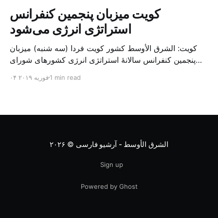
کویت میزبان پنجمین کنفرانس
استراتژی انرژی می‌شود
کویت: الشرق الأوسط کشور کویت فردا (سه شنبه) میزبان
پنجمین کنفرانس سالانهٔ استراتژی انرژی کشورهای شورای
همکاری خلیج می‌شود. به گزارش الشرق الاوسط، حدود ۳۰۰
1 min read
۰۴ فوریه ۲۰۱۹
متخصص از شرکت‌های جهانی نفت و گاز در این کنفرانس
شرکت خواهند کرد. سازمان نفت کویت روز گذشته طی
بیانیه‌ای اعلام کرد که میزبان این کنفرانس به سرپرس
الشرق الأوسط - آرشیو فارسی
© ۲۰۲۶
Sign up
Powered by Ghost