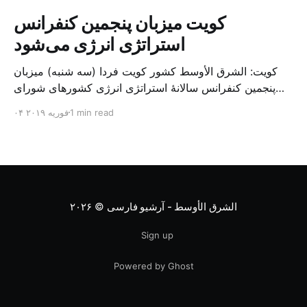
کویت میزبان پنجمین کنفرانس
استراتژی انرژی می‌شود
کویت: الشرق الأوسط کشور کویت فردا (سه شنبه) میزبان
پنجمین کنفرانس سالانهٔ استراتژی انرژی کشورهای شورای
همکاری خلیج می‌شود. به گزارش الشرق الاوسط، حدود ۳۰۰
1 min read
۰۴ فوریه ۲۰۱۹
متخصص از شرکت‌های جهانی نفت و گاز در این کنفرانس
شرکت خواهند کرد. سازمان نفت کویت روز گذشته طی
بیانیه‌ای اعلام کرد که میزبان این کنفرانس به سرپرس
الشرق الأوسط - آرشیو فارسی
© ۲۰۲۶
Sign up
Powered by Ghost