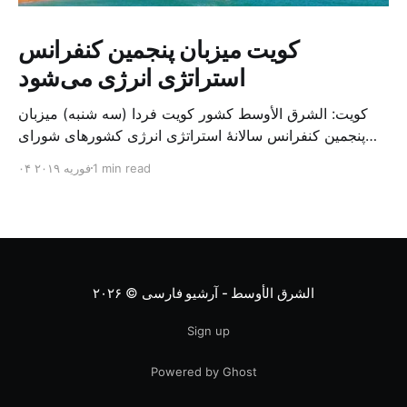
کویت میزبان پنجمین کنفرانس
استراتژی انرژی می‌شود
کویت: الشرق الأوسط کشور کویت فردا (سه شنبه) میزبان
پنجمین کنفرانس سالانهٔ استراتژی انرژی کشورهای شورای
همکاری خلیج می‌شود. به گزارش الشرق الاوسط، حدود ۳۰۰
1 min read
۰۴ فوریه ۲۰۱۹
متخصص از شرکت‌های جهانی نفت و گاز در این کنفرانس
شرکت خواهند کرد. سازمان نفت کویت روز گذشته طی
بیانیه‌ای اعلام کرد که میزبان این کنفرانس به سرپرس
الشرق الأوسط - آرشیو فارسی
© ۲۰۲۶
Sign up
Powered by Ghost