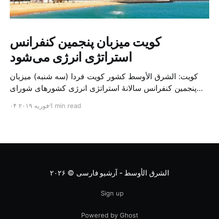
کویت میزبان پنجمین کنفرانس
استراتژی انرژی می‌شود
کویت: الشرق الأوسط کشور کویت فردا (سه شنبه) میزبان
پنجمین کنفرانس سالانهٔ استراتژی انرژی کشورهای شورای
همکاری خلیج می‌شود. به گزارش الشرق الاوسط، حدود ۳۰۰
1 min read
۰۴ فوریه ۲۰۱۹
متخصص از شرکت‌های جهانی نفت و گاز در این کنفرانس
شرکت خواهند کرد. سازمان نفت کویت روز گذشته طی
بیانیه‌ای اعلام کرد که میزبان این کنفرانس به سرپرس
الشرق الأوسط - آرشیو فارسی
© ۲۰۲۶
Sign up
Powered by Ghost