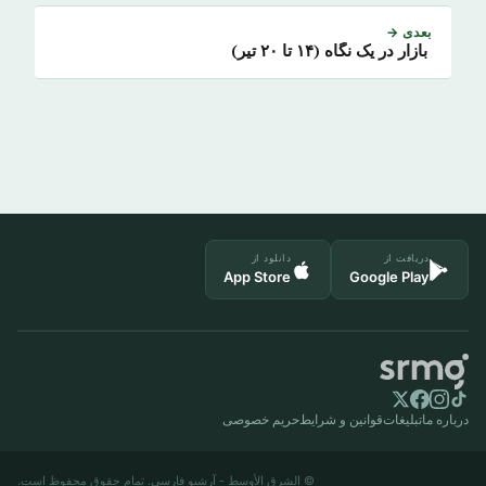
بعدی →
بازار در یک نگاه (۱۴ تا ۲۰ تیر)
دریافت از
دانلود از
App Store
Google Play
درباره ما
تبلیغات
قوانین و شرایط
حریم خصوصی
© الشرق الأوسط - آرشیو فارسی. تمام حقوق محفوظ است.