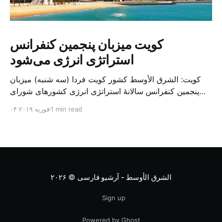
کویت میزبان پنجمین کنفرانس
استراتژی انرژی می‌شود
کویت: الشرق الأوسط کشور کویت فردا (سه شنبه) میزبان
پنجمین کنفرانس سالانهٔ استراتژی انرژی کشورهای شورای
همکاری خلیج می‌شود. به گزارش الشرق الاوسط، حدود ۳۰۰
1 min read
۰۴ فوریه ۲۰۱۹
متخصص از شرکت‌های جهانی نفت و گاز در این کنفرانس
شرکت خواهند کرد. سازمان نفت کویت روز گذشته طی
بیانیه‌ای اعلام کرد که میزبان این کنفرانس به سرپرس
الشرق الأوسط - آرشیو فارسی
© ۲۰۲۶
Sign up
Powered by Ghost