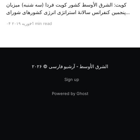
کویت: الشرق الأوسط کشور کویت فردا (سه شنبه) میزبان
پنجمین کنفرانس سالانهٔ استراتژی انرژی کشورهای شورای
همکاری خلیج می‌شود. به گزارش الشرق الاوسط، حدود ۳۰۰
1 min read
۰۴ فوریه ۲۰۱۹
متخصص از شرکت‌های جهانی نفت و گاز در این کنفرانس
شرکت خواهند کرد. سازمان نفت کویت روز گذشته طی
بیانیه‌ای اعلام کرد که میزبان این کنفرانس به سرپرس
الشرق الأوسط - آرشیو فارسی
© ۲۰۲۶
Sign up
Powered by Ghost