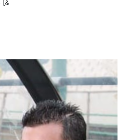
فوتبال پرسپولیس در گفت‌وگو با خبرنگار ورزشی خبرگزاری دانشجویان [&