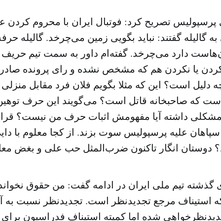
رسپولیس تصریح کرد: فوتبال ایران با محروم کردن عل
ه گالیله گفتند: نباید بگویی زمین می‌چرخد. گالیله ح
‌هاست دارد می‌چرخد. گفته‌ام داور به سمت تیم حری
دن یا نکردن هم که مشخص نشده و رای پرونده صادر 
 دلیل است؟ این که مثلا بگویم فلان فرد مقابل منزلی 
است که صاحبخانه قاتل است؟ می‌گویند این حرف توهین
مشکلی داشته آیا مفهومش اثبات حرف من نیست؟ قرا
پاهان علیه پرسپولیس سوت بزند. از کجا معلوم با دا
 گذشته تیم ملی ایران در ادامه گفت: من حقوق نخوانده‌ا
که استیناف مرجع تجدیدنظر است. تجدیدنظر نسبت به 
دیدنظرخواهی شده اما کمیته استیناف فدراسیون برای