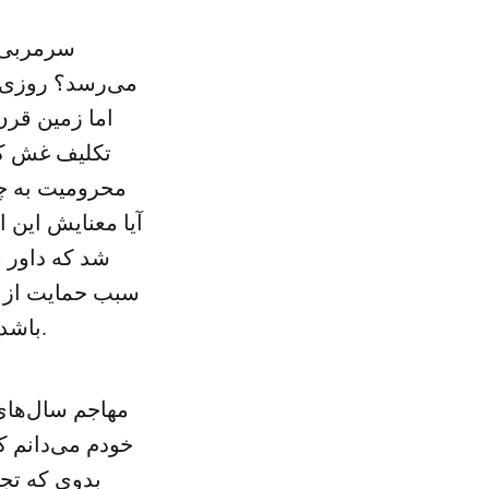
سرمربی پ
می‌رسد؟ روزی ب
اما زمین قرن
تکلیف غش کر
محرومیت به چه
آیا معنایش این 
شد که داور 
سبب حمایت از س
باشد؟ دوستان انگار تاکنون ضرب‌المثل حب علی و بغض معاویه را نشنیده‌اند.
مهاجم‌ سال‌های
خودم می‌دانم 
بدوی که تج