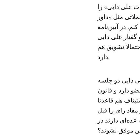
ات علی دایی» را
ملاتی مثل «داور
م. در آیین‌نامه
و گفتار علی دایی
حتمالا تشویق هم
دارد.
ی دایی دو جلسه
ضو دارد و قانون
تیناف هم قاعدتا
مفاد رای را قبل
 عده‌ای دارند در
یس موفق نشوند؟