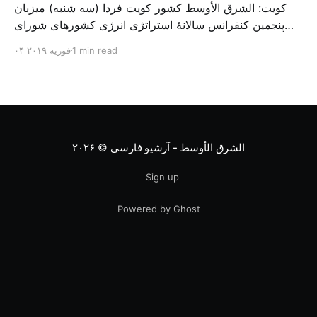
کویت: الشرق الأوسط کشور کویت فردا (سه شنبه) میزبان
پنجمین کنفرانس سالانهٔ استراتژی انرژی کشورهای شورای
همکاری خلیج می‌شود. به گزارش الشرق الاوسط، حدود ۳۰۰
1 min read
۰۴ فوریه ۲۰۱۹
متخصص از شرکت‌های جهانی نفت و گاز در این کنفرانس
شرکت خواهند کرد. سازمان نفت کویت روز گذشته طی
بیانیه‌ای اعلام کرد که میزبان این کنفرانس به سرپرس
الشرق الأوسط - آرشیو فارسی
© ۲۰۲۶
Sign up
Powered by Ghost