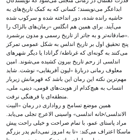
ابداعگر می‌نویسند؛ کسانی که به کمک تاریخ‌های به
حاشیه رانده شده، دور انداخته شده و سرکوب شده
می‌آیند. برای همین هم انگلس «رمان‌های بالزاک را
صادقانه‌تر و به جاتر از تاریخ رسمی و مدون برشمرد».
پنج تحقیق اول بر تاریخ اندلس به شکل عمومی تمرکز
می‌کنند به گونه‌ای که غرناطه/ گرانادا یا دیگر شهرهای
اندلسی از رحم تاریخ بیرون کشیده می‌شوند. امین
معلوف رمانی دربارهٔ «لیون آفریقایی» نوشت. شاید
مهم‌ترین نکته این رمان این باشد که قهرمانش زیربار
انتساب به هیچ‌کدام از هویت‌های قومی، دینی، ملی،
منطقه‌ای یا فرهنگی نرفت.
همین موضع تسامح و رواداری در رمان «البیت
الاندلسی/خانه اندلسی» واسینی الاعرج تجلی می‌یابد.
مراد پاستای عمو، با تمام صراحت و خیلی راحت پیش
ماسکا اعتراف می‌کند: «تا به امروز نمی‌دانم پدر بزرگم
مسیحی بود یا مسلمان و از هیچ‌کسی هم نپرسیدم تا