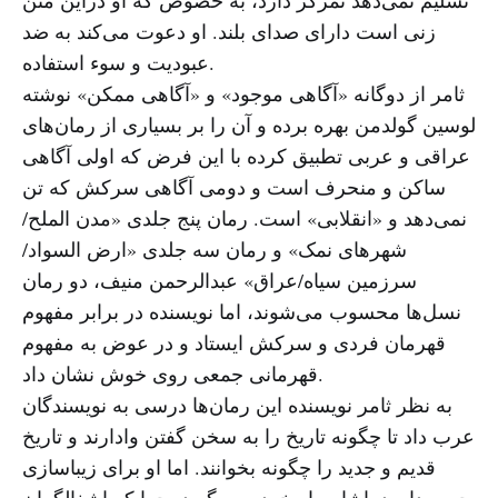
زنی است دارای صدای بلند. او دعوت می‌کند به ضد
عبودیت و سوء استفاده.
ثامر از دوگانه «آگاهی موجود» و «آگاهی ممکن» نوشته
لوسین گولدمن بهره برده و آن را بر بسیاری از رمان‌های
عراقی و عربی تطبیق کرده با این فرض که اولی آگاهی
ساکن و منحرف است و دومی آگاهی سرکش که تن
نمی‌دهد و «انقلابی» است. رمان پنج جلدی «مدن الملح/
شهرهای نمک» و رمان سه جلدی «ارض السواد/
سرزمین سیاه/عراق» عبدالرحمن منیف، دو رمان
نسل‌ها محسوب می‌شوند، اما نویسنده در برابر مفهوم
قهرمان فردی و سرکش ایستاد و در عوض به مفهوم
قهرمانی جمعی روی خوش نشان داد.
به نظر ثامر نویسنده این رمان‌ها درسی به نویسندگان
عرب داد تا چگونه تاریخ را به سخن گفتن وادارند و تاریخ
قدیم و جدید را چگونه بخوانند. اما او برای زیباسازی
چهره داوود پاشا بر او خرده می‌گیرد، چرا که اشغالگران