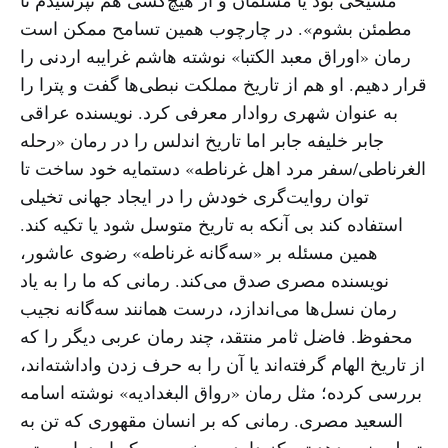
مطمئن بشوم». در چارچوب همین تسامح ممکن است
رمان «اوراق معبد الکتبا» نوشته هاشم غرایبه اردنی را
قرار دهیم. او هم از تاریخ مملکت نبطی‌ها گفت و پترا را
به عنوان شهری روادار معرفی کرد. نویسنده عراقی
جابر خلیفه جابر اما تاریخ اندلس را در رمان «رحله
الغرناطی/سفر مرد اهل غرناطه» دستمایه خود ساخت تا
توان روایت‌گری خودش را در ایجاد جهانی تخیلی
استفاده کند بی آنکه به تاریخ متوسل شود یا تکیه کند.
همین مسئله بر «سه‌گانه غرناطه» رضوی عاشور،
نویسنده مصری صدق می‌کند. رمانی که ما را به یاد
رمان نسل‌ها می‌اندازد، درست همانند سه‌گانه نجیب
محفوظ. فاضل ثامر منتقد، چند رمان عربی دیگر را که
از تاریخ الهام گرفته‌اند یا آن را به حرف زدن واداشته‌اند،
بررسی کرده؛ مثل رمان «رواق البغدادیه» نوشته اسامه
السعید مصری. رمانی که بر انسان مقهوری که تن به
تسلیم نمی‌دهد تمرکز دارد، به خصوص که او دراین متن