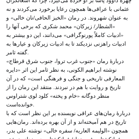
عثمانی با عراقی‌ها همچون رعایا برخورد می‌کردند و نه
به عنوان شهروند. در رمان «الخبز الحافی/نان خالی» و
«الشطار/ زیرکان» محمد شکری که برخی آنها را
«ادبیات کاملاً پورنوگرافی» می‌دانند، این دو بیشتر به
ادبیات راهزنی نزدیکند تا به ادبیات زیرکان و عیارها به
گفته ثامر.
دربارهٔ رمان «جنوب غرب تروا، جنوب شرق قرطاج»
نوشته ابراهیم الکونی، به نظر ثامر این اثر «دایره
المعارفی تاریخی و جنگی و فرهنگی است» که در آن
تاریخ و روایت با هم در نبردند. منتقد این رمان را از
منظر دوگانه «خام و پخته» کلود لوی شتراوس
خوانده‌است.
دربارهٔ رمان‌های عراقی نویسنده بر این نظر است که با
تاریخ در هم آمیخته‌اند و از آن بهره برده‌اند. رمان‌هایی
همچون «الولیمه العاریه/ سفره خالی» نوشته علی بدر،
«فرانکشتاین فی بغداد/ فرانکشتاین در بغداد» نوشته