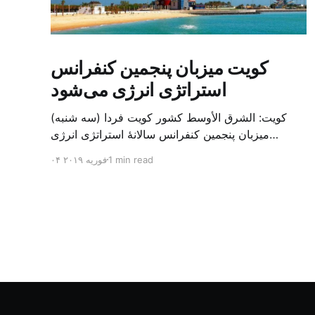
کویت میزبان پنجمین کنفرانس
استراتژی انرژی می‌شود
کویت: الشرق الأوسط کشور کویت فردا (سه شنبه)
میزبان پنجمین کنفرانس سالانهٔ استراتژی انرژی
کشورهای شورای همکاری خلیج می‌شود. به گزارش
1 min read
۰۴ فوریه ۲۰۱۹
الشرق الاوسط، حدود ۳۰۰ متخصص از شرکت‌های
جهانی نفت و گاز در این کنفرانس شرکت خواهند کرد.
سازمان نفت کویت روز گذشته طی بیانیه‌ای اعلام کرد
که میزبان این کنفرانس به سرپرس