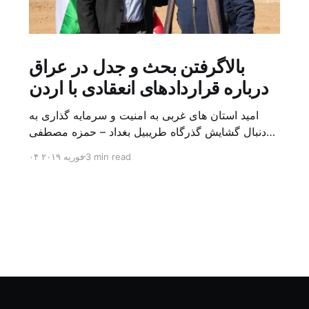
بالاگرفتن بحث و جدل در عراق
درباره قراردادهای انعقادی با اردن
امید استان های غربی به امنیت و سرمایه گذاری به
دنبال گشایش گذرگاه طریبیل بغداد – حمزه مصطفی
یک روز بیشتر از اعلام خبر گشایش گذرگاه مرزی
3 min read
۰۴ فوریه ۲۰۱۹
طریبیل توسط عادل عبد المهدی نخست وزیر عراق و
عمر الرزاز همتای اردنی اش نگذشته بود که ده ها
کامیون روز یکشنبه (۳ فوریه) از اردن از این […]