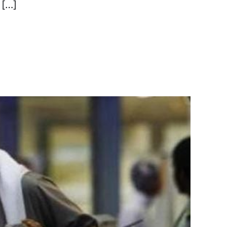
«تشویق برای کاریابی» و «ایجاد انگیزه برای دشواری کاریابی» شرک