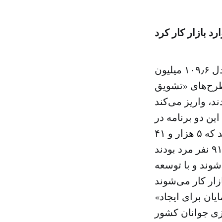
صندوق توسعه منابع انسانی (هدف) امروز حدود ۴۱۱ میلیون ریال (معادل ۱۰۹٫۶ میلیون
لاول در طرح‌های «تشویق
ن دو برنامه در
ماه صفر وارد کار در بخش خصوصی شدند، بیش از ۹ هزار و ۵۶ نفر بودند که ۵ هزار و ۴۱
وند و با توسعه
«هدف» در طرحی به منظور حمایت از افراد جویای کار و تشویق کارفرمایان برای ایجاد
زی جوانان کشور