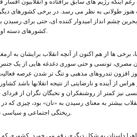
 رغم اینکه رژیم های سابق برافتاده و انقلابیون افسار
اه هنوز طولانی به نظر می رسد. در برخی کشورهای دیگ
حرین چشم انداز امیدوار کننده ای، حتی برای رسیدن ب
کشورهای دسته اول دیده نمی شود.
، برخی ها از هم اکنون از آنچه انقلاب برایشان به ارمغ
ن مصری، تونسی و حتی سوری دغدغه هایی از یک جنس 
 افزون تندروهای مذهبی و تنگ تر شدن عرصه فعالیت 
 هراس از آینده و نارضایتی از نتیجه انقلابها باشد کشاو
ی نیز کمتر از روشنفکران و نخبگان نگران از فردای خو
نقلاب بیشتر به معنای رسیدن به «نان» بود، چیزی که در ب
ریختگی اجتماعی و سیاسی نایاب تر می شود.
اهرا داستان به شکل دیگری رقم می خورد. کشوری که س