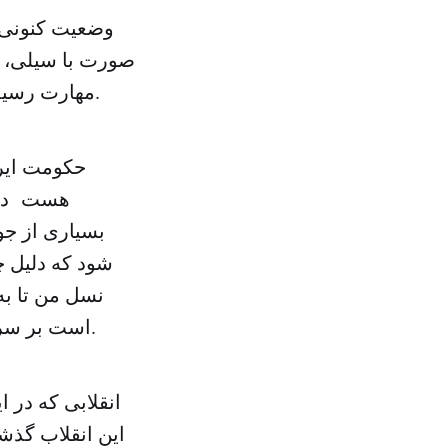
وضعیت کنونی 
صورت با سیلی، ا
مهارت رسیده است، آنقدر که گاه خود نیز فریب آن را می خورد و آن را باور می کند.
حکومت ایرا
هست در ب
بسیاری از جوا
شود که دلیل چ
نسل من تا به
است بر سر آمریکا بکشید» زیرا که آمریکا «آتش هر خرمن و دشمن هر امت» است.
انقلابی که در ا
این انقلاب گذش