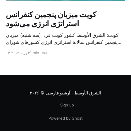
کویت میزبان پنجمین کنفرانس
استراتژی انرژی می‌شود
کویت: الشرق الأوسط کشور کویت فردا (سه شنبه) میزبان
پنجمین کنفرانس سالانهٔ استراتژی انرژی کشورهای شورای
همکاری خلیج می‌شود. به گزارش الشرق الاوسط، حدود ۳۰۰
1 min read
۰۴ فوریه ۲۰۱۹
متخصص از شرکت‌های جهانی نفت و گاز در این کنفرانس
شرکت خواهند کرد. سازمان نفت کویت روز گذشته طی
بیانیه‌ای اعلام کرد که میزبان این کنفرانس به سرپرس
الشرق الأوسط - آرشیو فارسی
© ۲۰۲۶
Sign up
Powered by Ghost