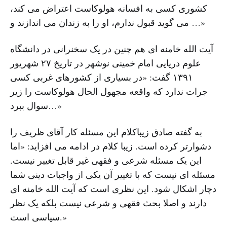
کشورى کسى به افسانه هولوکاست اعتراض مى کند،
مى گوید قبول ندارم، او را به زندان مى اندازند و …»
آیت الله خامنه اى هم چنین در یک سخنرانى در دانشگاه
علوم دریایى امام خمینى نوشهر در تاریخ ٢٧ شهریور
١٣٩١ گفت: «در بسیارى از کشورهاى غربى کسى
جرات ندارد که واقعه مجهول الحال هولوکاست را زیر
سوال ببرد…»
به گفته صادق زیباکلام این مسئله کار آقاى ظریف را
دشوارتر کرده است. زیبا کلام در ادامه مى افزاید: «اما
این یک مسئله شرعى و فقهى غیر قابل تغییر نیست.
مسئله اى نیست که با تغییر آن یکى از واجبات دینى شما
دچار اشکال شود. این نظرى است که آیت الله خامنه اى
دارند و اصلا بحث فقهى و شرعى نیست بلکه یک نظر
سیاسى است.»