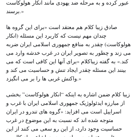
عبور کرده و به مرحله ضد یهودى مانند انکار هولوکاست
برسند.»
صادق زیبا کلام هم معتقد است «براى این گروه ها
چندان مهم نیست که کاربرد این مسئله (انکار
هولوکاست) چقدر به منافع جمهورى اسلامى ایران ضربه
مى زند و چطور به تصویر ایران در غرب خدشه وارد مى
کند.» به گفته زیباکلام «براى آنها این کافى است که مى
بینند این مسئله چقدر ایجاد تنش و حساسیت مى کند و
واکنش غربى ها را بر مى انگیزد.»
زیبا کلام ضمن اشاره به اینکه “انکار هولوکاست” بخشى
از مبارزه ایدئولوژیک جمهورى اسلامى ایران با غرب و
اسراییل است مى افزاید: «گروه هاى تندرو در ایران
متوجه شده اند که نسبت به این موضوع در غرب
حساسیت وجود دارد، از این رو سعى مى کنند از این
مسئله به عنوان حربه اى در جهت اشاعه رادیکالیسم