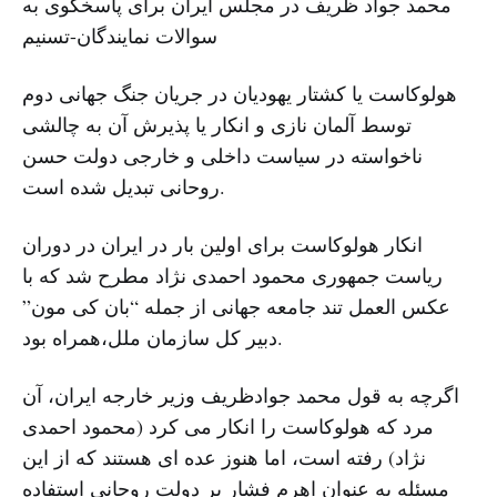
محمد جواد ظریف در مجلس ایران برای پاسخگوی به
سوالات نمایندگان-تسنیم
هولوکاست یا کشتار یهودیان در جریان جنگ جهانى دوم
توسط آلمان نازى و انکار یا پذیرش آن به چالشى
ناخواسته در سیاست داخلى و خارجى دولت حسن
روحانى تبدیل شده است.
انکار هولوکاست براى اولین بار در ایران در دوران
ریاست جمهورى محمود احمدى نژاد مطرح شد که با
عکس العمل تند جامعه جهانى از جمله “بان کى مون”
دبیر کل سازمان ملل،همراه بود.
اگرچه به قول محمد جوادظریف وزیر خارجه ایران، آن
مرد که هولوکاست را انکار مى کرد (محمود احمدى
نژاد) رفته است، اما هنوز عده اى هستند که از این
مسئله به عنوان اهرم فشار بر دولت روحانى استفاده