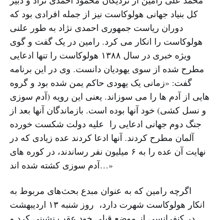
کل بنیاد جهانى هولوکاست نیز از جمله افرادى بود که
دوران ریاست جمهورى احمدى نژاد به طور علنى
هولوکاست را انکار مى کرد. رامین در یک گفت و گوى
ویژه خبرى در سال ١٣٨٨ هولوکاست را تنها ادعایى
مطرح شده از سوى یهودیان دانست. وى در این برنامه
گفت: «زمانى یک یهودى حاکم یمن شده بود و گروه
هایى از آدم ها را مى سوزاند. یعنى این رویه (آدم سوزى
و نسل کشى) خود آنها بوده است. بازماندگان آنها بعد از
جنگ دوم جهانى ادعایى را علیه دولت شکست خورده
آلمان مطرح کردند. آنها ادعا کردند عده زیادى که در
نهایت آن عده را به ۶ میلیون نفر رساندند، در کوره هاى
آدم سوزى کشته شده اند…»
اگرچه رامین که به عنوان مبدع بحث‌های مربوط به
انکار هولوکاست شهرت دارد، روز شنبه ۱۳ اردیبهشت
در کنفرانسی از موضع قبلى خود عقب نشینى کرد و