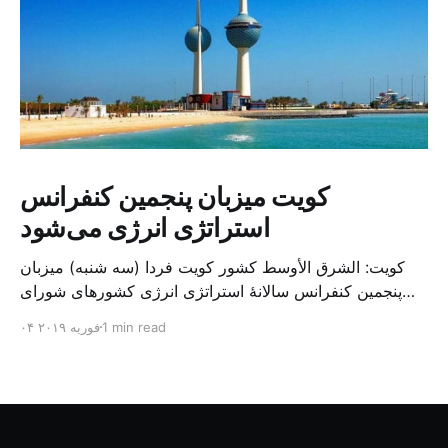
کویت میزبان پنجمین کنفرانس
استراتژی انرژی می‌شود
کویت: الشرق الأوسط کشور کویت فردا (سه شنبه) میزبان
پنجمین کنفرانس سالانهٔ استراتژی انرژی کشورهای شورای
همکاری خلیج می‌شود. به گزارش الشرق الاوسط، حدود ۳۰۰
1 min read
۰۴ فوریه ۲۰۱۹
متخصص از شرکت‌های جهانی نفت و گاز در این کنفرانس
شرکت خواهند کرد. سازمان نفت کویت روز گذشته طی
بیانیه‌ای اعلام کرد که میزبان این کنفرانس به سرپرس