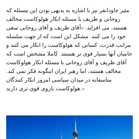
مئیر جاودانفر نیز با اشاره به بدیهى بودن این مسئله که
روحانى و ظریف با مسئله انکار هولوکاست مخالف
هستند، مى افزاید: «آقاى ظریف و آقاى روحانى سعى
خود را مى کنند. مشکل این است که از جهت سلسله
مراتب قدرت، کسانى که هولوکاست را انکار مى کنند و
حامیان آنها بسیار قوى تر هستند. کاملا مشخص است که
آقاى ظریف و آقاى روحانى با مسئله انکار هولوکاست
مخالف هستند، اما رهبر ایران اینگونه فکر نمى کند.
متاسفانه در میدان سیاسى امروز انکار کنندگان
هولوکاست بازوى قوى ترى دارند.»