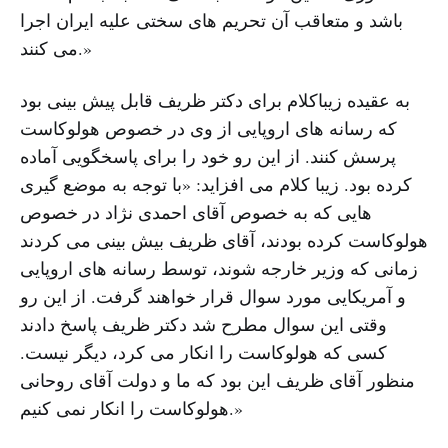
باشد و متعاقب آن تحریم هاى سختى علیه ایران اجرا
مى کنند.»
به عقیده زیباکلام براى دکتر ظریف قابل پیش بینى بود
که رسانه هاى اروپایى از وى در خصوص هولوکاست
پرسش کنند. از این رو خود را براى پاسخگویى آماده
کرده بود. زیبا کلام مى افزاید: «با توجه به موضع گیرى
هایى که به خصوص آقاى احمدى نژاد در خصوص
هولوکاست کرده بودند، آقاى ظریف بیش بینى مى کردند
زمانى که وزیر خارجه شوند، توسط رسانه هاى اروپایى
و آمریکایى مورد سوال قرار خواهند گرفت. از این رو
وقتى این سوال مطرح شد دکتر ظریف پاسخ دادند
کسى که هولوکاست را انکار مى کرد، دیگر نیست.
منظور آقاى ظریف این بود که ما و دولت آقاى روحانى
هولوکاست را انکار نمى کنیم.»