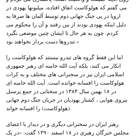
مى گفتم که هولوکاست اتفاق افتاده، میلیونها یهودى در
اروپا در پى جنگ جهانى دوم توسط آلمان ها صرفا به
دلیل اینکه یهودى بودند از بین رفتند و آن را محکوم مى
کردم. چون به هر حال تا ایشان چنین موضعى نگیرد
تندروها دست بردار نخواهند بود.»
اما این فقط گروه هاى تندرو نیستند که هولوکاست را
انکار مى کنند، بلکه آیت الله خامنه اى رهبر جمهورى
اسلامى ایران نیز در سخنرانى هاى مختلف و به کرات
هولوکاست را افسانه خوانده است. آیت الله خامنه اى
در ١٨ بهمن سال ١٣٨۴ در سخنانى در جمع پرسنل
نیروى هوایى ، کشتار یهودیان در جریان جنگ دوم جهانى
(هولوکاست) را افسانه خواند.
رهبر ایران در سخنرانى دیگرى و در دیدار با اعضاى
مجلس خبرگان رهبرى در ١٨ اسفند ١٣٩٠ گفت: «در یک