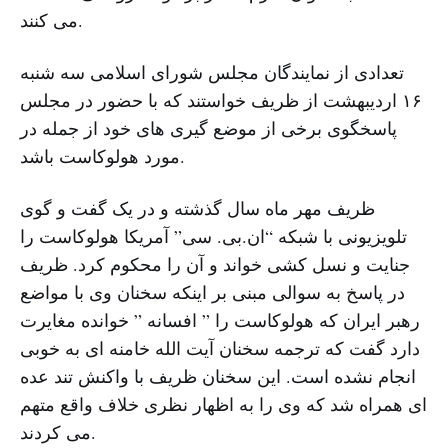
مى کنند.
تعدادى از نمایندگان مجلس شوراى اسلامى سه شنبه
١۶ اردیبهشت از ظریف خواستند که با حضور در مجلس
پاسخگوى برخى از موضع گیرى هاى خود از جمله در
مورد هولوکاست باشد.
ظریف مهر ماه سال گذشته و در یک گفت و گوى
تلویزیونى با شبکه “ان.بى. سى” آمریکا هولوکاست را
جنایت و نسل کشى خواند و آن را محکوم کرد. ظریف
در پاسخ به سوالى مبنى بر اینکه سخنان وى با مواضع
رهبر ایران که هولوکاست را ” افسانه ” خوانده مغایرت
دارد گفت که ترجمه سخنان آیت الله خامنه اى به خوبى
انجام نشده است. این سخنان ظریف با واکنش تند عده
اى همراه شد که وى را به اظهار نظرى خلاف واقع متهم
مى کردند.