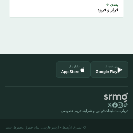
بعدی →
فراز و فرود
دریافت از
دانلود از
App Store
Google Play
درباره ما
تبلیغات
قوانین و شرایط
حریم خصوصی
© الشرق الأوسط - آرشیو فارسی. تمام حقوق محفوظ است.