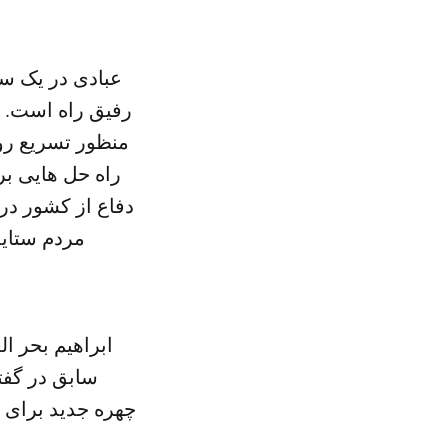
عبادی در یک س
رفیق راه است. و
منظور تسریع رون
راه حل هایی بر
دفاع از کشور در
مردم ستایش
ابراهیم بحر ا
سابق در گفت
چهره جدید برای ت