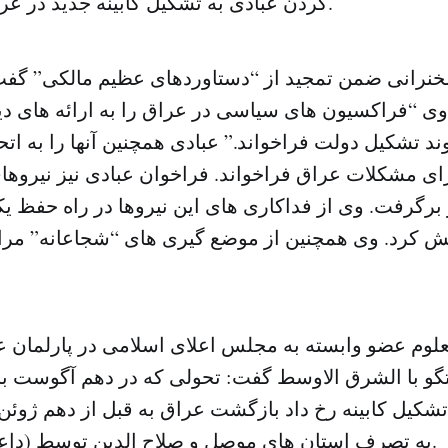
کردن عبادی به تشکیل کابینه جدید در عراق را تایید کردند.
خنرانی ضمن تمجید از “دستاوردهای عظیم مالکی” گفت:
ی “فراکسیون های سیاسی در عراق را به ارائه های دید
د تشکیل دولت فراخواند.” عبادی همچنین آنها را به اتح
ای مشکلات عراق فراخواند. فراخوان عبادی نیز نیروهای
 برگرفت. وی از فداکاری های این نیروها در راه حفظ ی
 کرد. وی همچنین از موضع گیری های “شجاعانه” مراج
لعلوم عضو وابسته به مجلس اعلای اسلامی در پارلمان 
گو با الشرق الاوسط گفت: تحولی که در دهم آگوست با
شکیل کابینه رخ داد بازگشت عراق به قبل از دهم ژوئن
به تصرف استان های موصل و صلاح الدین توسط (داعش) اشاره دارد).