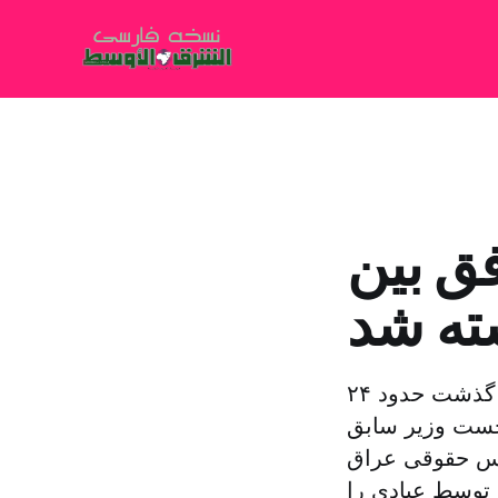
وافق بین
شته شد
بغداد – حمزه مصطفی – لندن – واشنگتن – الشرق الاوسط پس از گذشت حدود ۲۴
نخست وزیر سابق
اس حقوقی عراق