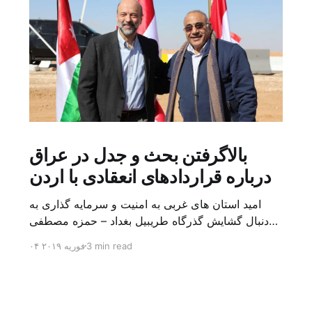
بالاگرفتن بحث و جدل در عراق
درباره قراردادهای انعقادی با اردن
امید استان های غربی به امنیت و سرمایه گذاری به
دنبال گشایش گذرگاه طریبیل بغداد – حمزه مصطفی
یک روز بیشتر از اعلام خبر گشایش گذرگاه مرزی
3 min read
۰۴ فوریه ۲۰۱۹
طریبیل توسط عادل عبد المهدی نخست وزیر عراق و
عمر الرزاز همتای اردنی اش نگذشته بود که ده ها
کامیون روز یکشنبه (۳ فوریه) از اردن از این […]