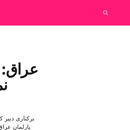
عراق: 
نم
برکناری دبیر 
پارلمان عراق