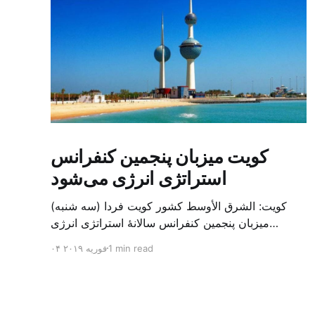
کویت میزبان پنجمین کنفرانس
استراتژی انرژی می‌شود
کویت: الشرق الأوسط کشور کویت فردا (سه شنبه)
میزبان پنجمین کنفرانس سالانهٔ استراتژی انرژی
کشورهای شورای همکاری خلیج می‌شود. به گزارش
1 min read
۰۴ فوریه ۲۰۱۹
الشرق الاوسط، حدود ۳۰۰ متخصص از شرکت‌های
جهانی نفت و گاز در این کنفرانس شرکت خواهند کرد.
سازمان نفت کویت روز گذشته طی بیانیه‌ای اعلام کرد
که میزبان این کنفرانس به سرپرس