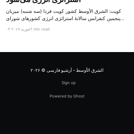
کویت: الشرق الأوسط کشور کویت فردا (سه شنبه) میزبان
پنجمین کنفرانس سالانهٔ استراتژی انرژی کشورهای شورای
همکاری خلیج می‌شود. به گزارش الشرق الاوسط، حدود ۳۰۰
1 min read
۰۴ فوریه ۲۰۱۹
متخصص از شرکت‌های جهانی نفت و گاز در این کنفرانس
شرکت خواهند کرد. سازمان نفت کویت روز گذشته طی
بیانیه‌ای اعلام کرد که میزبان این کنفرانس به سرپرس
الشرق الأوسط - آرشیو فارسی
© ۲۰۲۶
Sign up
Powered by Ghost