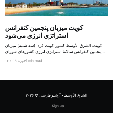
کویت میزبان پنجمین کنفرانس
استراتژی انرژی می‌شود
کویت: الشرق الأوسط کشور کویت فردا (سه شنبه) میزبان
پنجمین کنفرانس سالانهٔ استراتژی انرژی کشورهای شورای
همکاری خلیج می‌شود. به گزارش الشرق الاوسط، حدود ۳۰۰
1 min read
۰۴ فوریه ۲۰۱۹
متخصص از شرکت‌های جهانی نفت و گاز در این کنفرانس
شرکت خواهند کرد. سازمان نفت کویت روز گذشته طی
بیانیه‌ای اعلام کرد که میزبان این کنفرانس به سرپرس
الشرق الأوسط - آرشیو فارسی
© ۲۰۲۶
Sign up