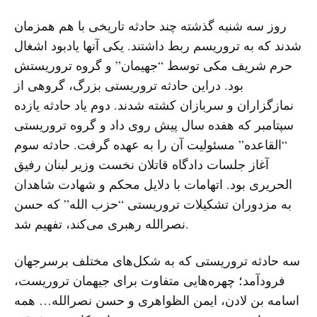
روز سه شنبه گذشته چند حادثه تاریخی با هم همزمان
شدند که به تروریسم ربط داشتند. یکی آنها یادبود اشغال
حرم شریف مکی توسط “جهیمان” و گروه تروریستش
بود. دراین حادثه تروریستی بزرگ، گروهی از
نمازگزاران و سربازان کشته شدند. دوم یاد حادثه یازده
سپتامبر که هفده سال پیش روی داد و گروه تروریستی
“القاعده” مسئولیت آن را به عهده گرفت. حادثه سوم
آغاز جلسات دادگاه قاتلان نخست وزیر لبنان رفیق
الحریری بود. اتهامات با دلایل محکم و شهادت شاهدان
به مزدوران تشکیلات تروریستی “حزب الله” که حسن
نصرالله رهبری می‌کند، تفهیم شد.
سه حادثه تروریستی که به شکل‌های مختلف برسرجهان
فرودآمد؛ چهره‌هایی متفاوت برای جیهمان تروریست،
اسامه بن لادن، ایمن الظواهری و حسن نصرالله… همه