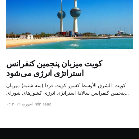
کویت میزبان پنجمین کنفرانس
استراتژی انرژی می‌شود
کویت: الشرق الأوسط کشور کویت فردا (سه شنبه) میزبان
پنجمین کنفرانس سالانهٔ استراتژی انرژی کشورهای شورای
همکاری خلیج می‌شود. به گزارش الشرق الاوسط، حدود ۳۰۰
1 min read
۰۴ فوریه ۲۰۱۹
متخصص از شرکت‌های جهانی نفت و گاز در این کنفرانس
شرکت خواهند کرد. سازمان نفت کویت روز گذشته طی
بیانیه‌ای اعلام کرد که میزبان این کنفرانس به سرپرس