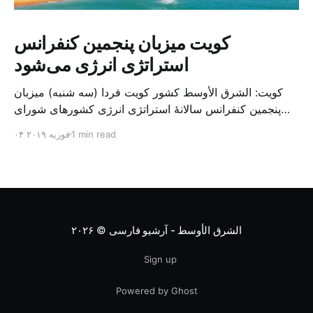
کویت میزبان پنجمین کنفرانس
استراتژی انرژی می‌شود
کویت: الشرق الأوسط کشور کویت فردا (سه شنبه) میزبان
پنجمین کنفرانس سالانهٔ استراتژی انرژی کشورهای شورای
همکاری خلیج می‌شود. به گزارش الشرق الاوسط، حدود ۳۰۰
1 min read
۰۴ فوریه ۲۰۱۹
متخصص از شرکت‌های جهانی نفت و گاز در این کنفرانس
شرکت خواهند کرد. سازمان نفت کویت روز گذشته طی
بیانیه‌ای اعلام کرد که میزبان این کنفرانس به سرپرس
الشرق الأوسط - آرشیو فارسی
© ۲۰۲۶
Sign up
Powered by Ghost