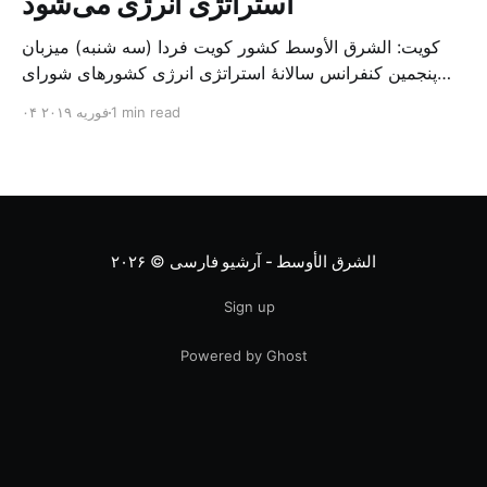
استراتژی انرژی می‌شود
کویت: الشرق الأوسط کشور کویت فردا (سه شنبه) میزبان
پنجمین کنفرانس سالانهٔ استراتژی انرژی کشورهای شورای
همکاری خلیج می‌شود. به گزارش الشرق الاوسط، حدود ۳۰۰
1 min read
۰۴ فوریه ۲۰۱۹
متخصص از شرکت‌های جهانی نفت و گاز در این کنفرانس
شرکت خواهند کرد. سازمان نفت کویت روز گذشته طی
بیانیه‌ای اعلام کرد که میزبان این کنفرانس به سرپرس
الشرق الأوسط - آرشیو فارسی
© ۲۰۲۶
Sign up
Powered by Ghost