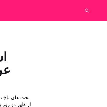
اس
عر
بحث های تلخ در