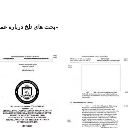
بحث های تلخ درباره عملکر « سی آی ای»