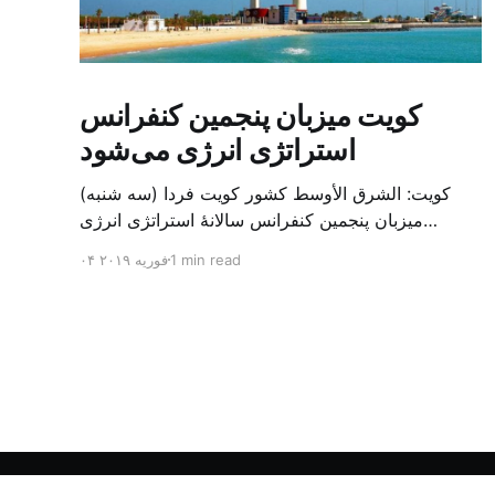
کویت میزبان پنجمین کنفرانس
استراتژی انرژی می‌شود
کویت: الشرق الأوسط کشور کویت فردا (سه شنبه)
میزبان پنجمین کنفرانس سالانهٔ استراتژی انرژی
کشورهای شورای همکاری خلیج می‌شود. به گزارش
1 min read
۰۴ فوریه ۲۰۱۹
الشرق الاوسط، حدود ۳۰۰ متخصص از شرکت‌های
جهانی نفت و گاز در این کنفرانس شرکت خواهند کرد.
سازمان نفت کویت روز گذشته طی بیانیه‌ای اعلام کرد
که میزبان این کنفرانس به سرپرس