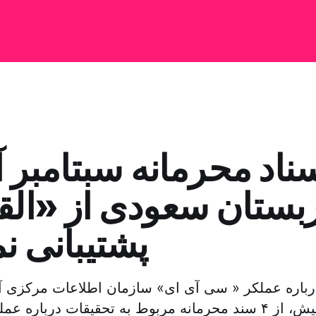
ناد محرمانه سبتامبر آ
بستان سعودی از «الق
پشتیبانی ن
باره عملکر « سی آی ای» سازمان اطلاعات مرکزی آمر
از ظهر دو روز پیش، از ۴ سند محرمانه مربوط به تحقیقات دربا