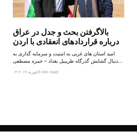
بالاگرفتن بحث و جدل در عراق
درباره قراردادهای انعقادی با اردن
امید استان های غربی به امنیت و سرمایه گذاری به
دنبال گشایش گذرگاه طریبیل بغداد – حمزه مصطفی
یک روز بیشتر از اعلام خبر گشایش گذرگاه مرزی
3 min read
۰۴ فوریه ۲۰۱۹
طریبیل توسط عادل عبد المهدی نخست وزیر عراق و
عمر الرزاز همتای اردنی اش نگذشته بود که ده ها
کامیون روز یکشنبه (۳ فوریه) از اردن از این […]