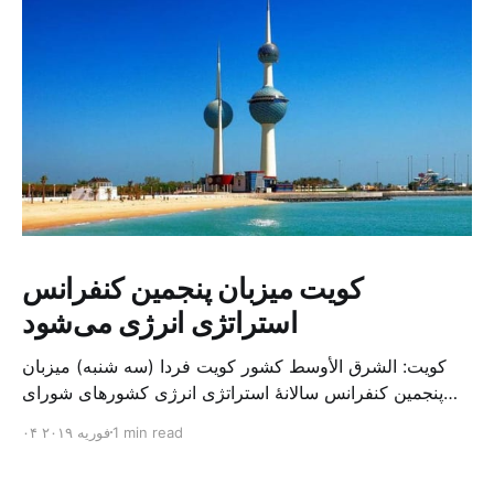
کویت میزبان پنجمین کنفرانس
استراتژی انرژی می‌شود
کویت: الشرق الأوسط کشور کویت فردا (سه شنبه) میزبان
پنجمین کنفرانس سالانهٔ استراتژی انرژی کشورهای شورای
همکاری خلیج می‌شود. به گزارش الشرق الاوسط، حدود ۳۰۰
1 min read
۰۴ فوریه ۲۰۱۹
متخصص از شرکت‌های جهانی نفت و گاز در این کنفرانس
شرکت خواهند کرد. سازمان نفت کویت روز گذشته طی