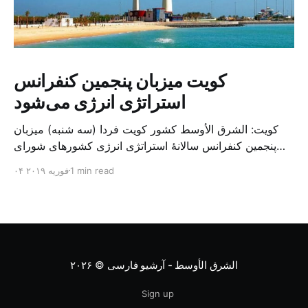
کویت میزبان پنجمین کنفرانس
استراتژی انرژی می‌شود
کویت: الشرق الأوسط کشور کویت فردا (سه شنبه) میزبان
پنجمین کنفرانس سالانهٔ استراتژی انرژی کشورهای شورای
همکاری خلیج می‌شود. به گزارش الشرق الاوسط، حدود ۳۰۰
1 min read
۰۴ فوریه ۲۰۱۹
متخصص از شرکت‌های جهانی نفت و گاز در این کنفرانس
شرکت خواهند کرد. سازمان نفت کویت روز گذشته طی
بیانیه‌ای اعلام کرد که میزبان این کنفرانس به سرپرس
الشرق الأوسط - آرشیو فارسی
© ۲۰۲۶
Sign up