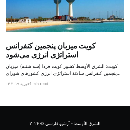
کویت میزبان پنجمین کنفرانس
استراتژی انرژی می‌شود
کویت: الشرق الأوسط کشور کویت فردا (سه شنبه) میزبان
پنجمین کنفرانس سالانهٔ استراتژی انرژی کشورهای شورای
همکاری خلیج می‌شود. به گزارش الشرق الاوسط، حدود ۳۰۰
1 min read
۰۴ فوریه ۲۰۱۹
متخصص از شرکت‌های جهانی نفت و گاز در این کنفرانس
شرکت خواهند کرد. سازمان نفت کویت روز گذشته طی
بیانیه‌ای اعلام کرد که میزبان این کنفرانس به سرپرس
الشرق الأوسط - آرشیو فارسی
© ۲۰۲۶