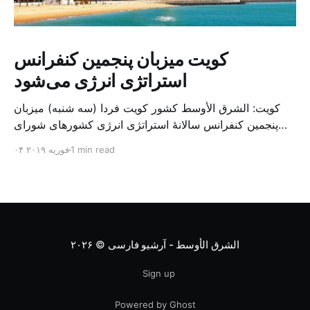
کویت میزبان پنجمین کنفرانس
استراتژی انرژی می‌شود
کویت: الشرق الأوسط کشور کویت فردا (سه شنبه) میزبان
پنجمین کنفرانس سالانهٔ استراتژی انرژی کشورهای شورای
همکاری خلیج می‌شود. به گزارش الشرق الاوسط، حدود ۳۰۰
1 min read
۰۴ فوریه ۲۰۱۹
متخصص از شرکت‌های جهانی نفت و گاز در این کنفرانس
شرکت خواهند کرد. سازمان نفت کویت روز گذشته طی
بیانیه‌ای اعلام کرد که میزبان این کنفرانس به سرپرس
الشرق الأوسط - آرشیو فارسی
© ۲۰۲۶
Sign up
Powered by Ghost