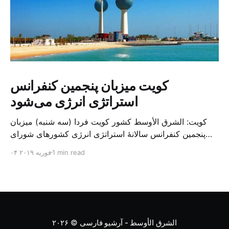
کویت میزبان پنجمین کنفرانس
استراتژی انرژی می‌شود
کویت: الشرق الأوسط کشور کویت فردا (سه شنبه) میزبان
پنجمین کنفرانس سالانهٔ استراتژی انرژی کشورهای شورای
همکاری خلیج می‌شود. به گزارش الشرق الاوسط، حدود ۳۰۰
1 min read
۰۴ فوریه ۲۰۱۹
متخصص از شرکت‌های جهانی نفت و گاز در این کنفرانس
شرکت خواهند کرد. سازمان نفت کویت روز گذشته طی
بیانیه‌ای اعلام کرد که میزبان این کنفرانس به سرپرس
الشرق الأوسط - آرشیو فارسی
© ۲۰۲۶