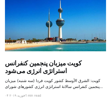
کویت میزبان پنجمین کنفرانس
استراتژی انرژی می‌شود
کویت: الشرق الأوسط کشور کویت فردا (سه شنبه) میزبان
پنجمین کنفرانس سالانهٔ استراتژی انرژی کشورهای شورای
همکاری خلیج می‌شود. به گزارش الشرق الاوسط، حدود ۳۰۰
1 min read
۰۴ فوریه ۲۰۱۹
متخصص از شرکت‌های جهانی نفت و گاز در این کنفرانس
شرکت خواهند کرد. سازمان نفت کویت روز گذشته طی
بیانیه‌ای اعلام کرد که میزبان این کنفرانس به سرپرس