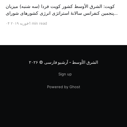
کویت: الشرق الأوسط کشور کویت فردا (سه شنبه) میزبان
پنجمین کنفرانس سالانهٔ استراتژی انرژی کشورهای شورای
همکاری خلیج می‌شود. به گزارش الشرق الاوسط، حدود ۳۰۰
1 min read
۰۴ فوریه ۲۰۱۹
متخصص از شرکت‌های جهانی نفت و گاز در این کنفرانس
شرکت خواهند کرد. سازمان نفت کویت روز گذشته طی
بیانیه‌ای اعلام کرد که میزبان این کنفرانس به سرپرس
الشرق الأوسط - آرشیو فارسی
© ۲۰۲۶
Sign up
Powered by Ghost